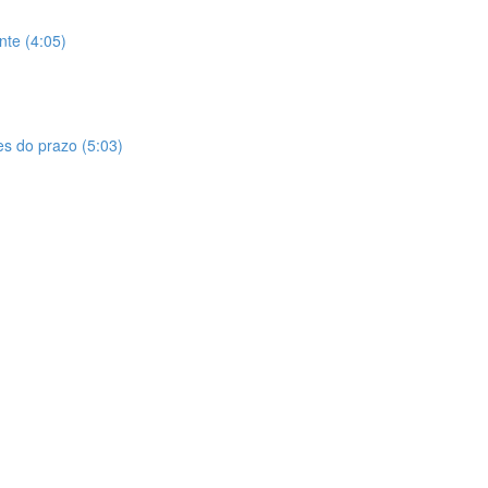
te (4:05)
es do prazo (5:03)