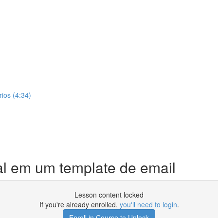
ios (4:34)
al em um template de email
Lesson content locked
If you're already enrolled,
you'll need to login
.
Enroll in Course to Unlock