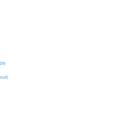
29)
loud)