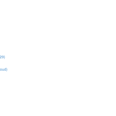
29)
loud)